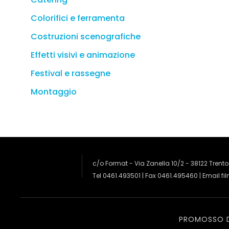
Colorifici e ferramenta
Costruzioni scenografiche
Effetti visivi e animazione
Festival e rassegne
Montaggio
c/o Format - Via Zanella 10/2 - 38122 Trento
Tel 0461.493501 | Fax 0461.495460 | Email
fi
PROMOSSO 