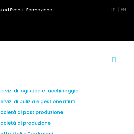
Green Film
IT
EN
 ed Eventi
Formazione
ervizi di logistica e facchinaggio
ervizi di pulizia e gestione rifiuti
ocietà di post produzione
ocietà di produzione
ottotitoli e Traduzioni