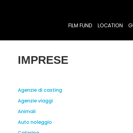
FILM FUND
LOCATION
G
IMPRESE
Agenzie di casting
Agenzie viaggi
Animali
Auto noleggio
Catering