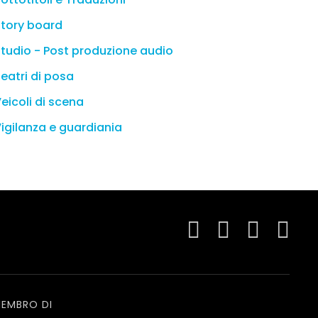
tory board
tudio - Post produzione audio
eatri di posa
eicoli di scena
igilanza e guardiania
EMBRO DI