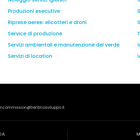
Produzioni esecutive
S
Riprese aeree: elicotteri e droni
S
Service di produzione
T
Servizi ambientali e manutenzione del verde
V
Servizi di location
V
lmcommission@trentinosviluppo.it
DA
M