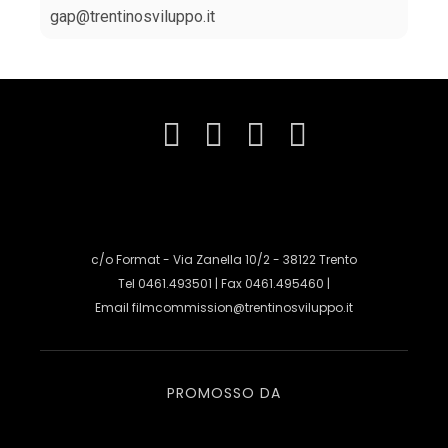
gap@trentinosviluppo.it
c/o Format - Via Zanella 10/2 - 38122 Trento
Tel 0461.493501 | Fax 0461.495460 |
Email
filmcommission@trentinosviluppo.it
PROMOSSO DA