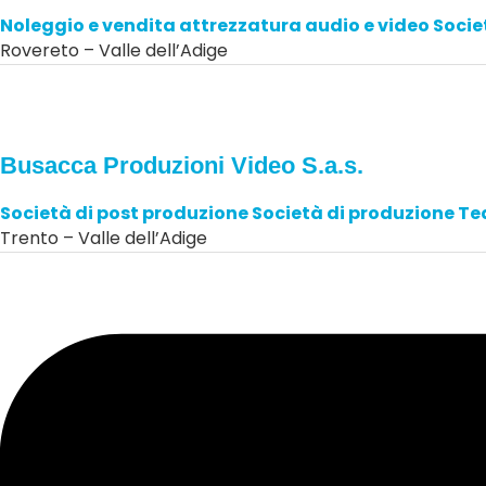
Noleggio e vendita attrezzatura audio e video
Socie
Rovereto – Valle dell’Adige
Busacca Produzioni Video S.a.s.
Società di post produzione
Società di produzione
Tea
Trento – Valle dell’Adige