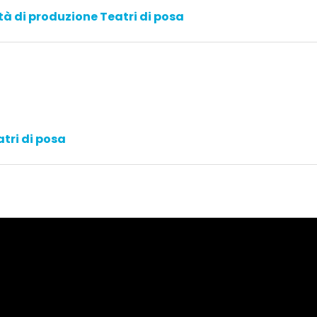
tà di produzione
Teatri di posa
tri di posa