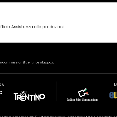
ficio Assistenza alle produzioni
lmcommission@trentinosviluppo.it
DA
M