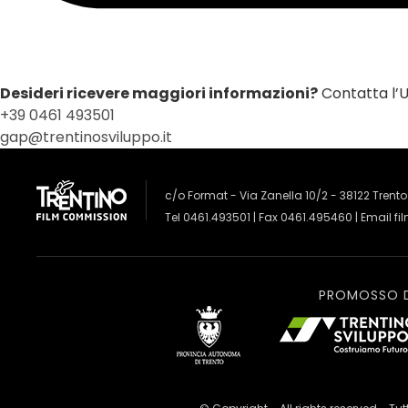
Desideri ricevere maggiori informazioni?
Contatta l’Uf
+39 0461 493501
gap@trentinosviluppo.it
c/o Format - Via Zanella 10/2 - 38122 Trento
Tel 0461.493501 | Fax 0461.495460 | Email
fi
PROMOSSO 