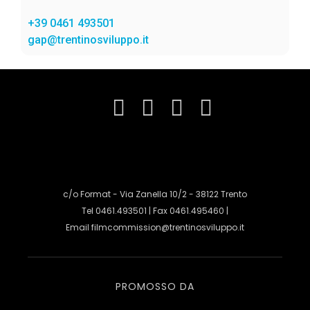
+39 0461 493501
gap@trentinosviluppo.it
c/o Format - Via Zanella 10/2 - 38122 Trento
Tel 0461.493501 | Fax 0461.495460 |
Email
filmcommission@trentinosviluppo.it
PROMOSSO DA