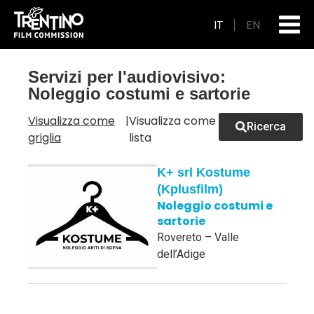
IT
EN
GUIDA ALLA PRODUZIONE
Servizi per l'audiovisivo:
Noleggio costumi e sartorie
Visualizza come
|
Visualizza come
Ricerca
griglia
lista
K+ srl Kostume
(Kplusfilm)
Noleggio costumi e
sartorie
Rovereto – Valle
dell’Adige