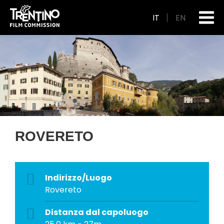
IT
EN
ROVERETO
Indirizzo/Luogo
Rovereto
Distanza dal capoluogo