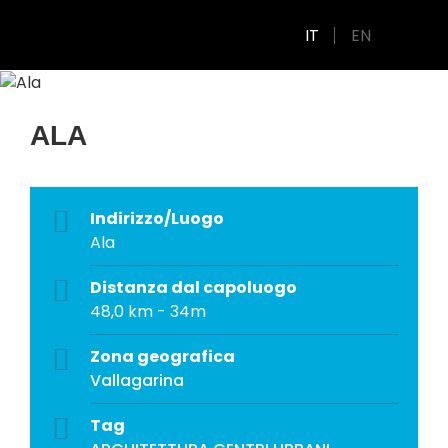
IT
EN
ALA
Indirizzo/Luogo
Ala
Distanza dal capoluogo
48,0 km - 34m
Zona geografica
Vallagarina
Tag