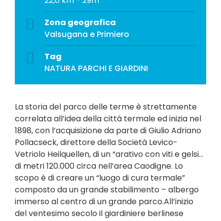
22,0 km - 29m
Zona geografica
Valsugana e Primiero
Tag
NATURA
PARCHI E GIARDINI
La storia del parco delle terme è strettamente
correlata all’idea della città termale ed inizia nel
1898, con l’acquisizione da parte di Giulio Adriano
Pollacseck, direttore della Società Levico-
Vetriolo Heilquellen, di un “arativo con viti e gelsi…
di metri 120.000 circa nell’area Caodigne. Lo
scopo è di creare un “luogo di cura termale”
composto da un grande stabilimento – albergo
immerso al centro di un grande parco.All’inizio
del ventesimo secolo il giardiniere berlinese