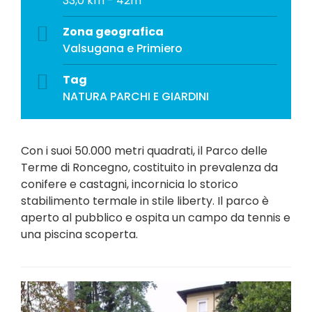
33,0 km - 42m
Zona geografica
Valsugana e Primiero
Tag
NATURA
PARCHI E GIARDINI
Con i suoi 50.000 metri quadrati, il Parco delle
Terme di Roncegno, costituito in prevalenza da
conifere e castagni, incornicia lo storico
stabilimento termale in stile liberty. Il parco è
aperto al pubblico e ospita un campo da tennis e
una piscina scoperta.