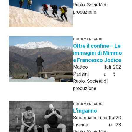
Ruolo: Società di
produzione
DOCUMENTARIO
Oltre il confine – Le
immagini di Mimmo
e Francesco Jodice
Matteo
Itali
202
Parisini
a
5
Ruolo: Società di
produzione
DOCUMENTARIO
L’inganno
Sebastiano Luca
Ital
20
Insinga
ia
23
Ruolo: Società di