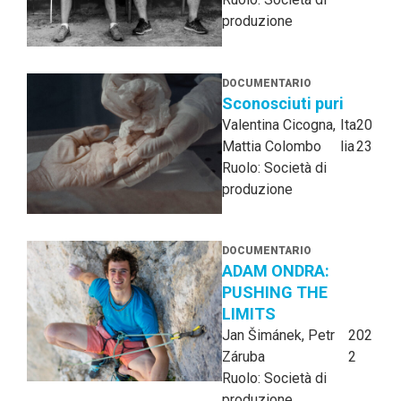
produzione
DOCUMENTARIO
Sconosciuti puri
Valentina Cicogna,
Ita
20
Mattia Colombo
lia
23
Ruolo: Società di
produzione
DOCUMENTARIO
ADAM ONDRA:
PUSHING THE
LIMITS
Jan Šimánek, Petr
202
Záruba
2
Ruolo: Società di
produzione