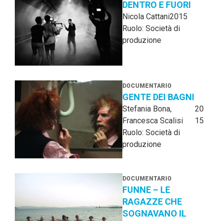
DENTRO E FUORI
Nicola Cattani
2015
Ruolo: Società di
produzione
DOCUMENTARIO
GENTE DEI BAGNI
Stefania Bona,
20
Francesca Scalisi
15
Ruolo: Società di
produzione
DOCUMENTARIO
FUNNE – LE
RAGAZZE CHE
SOGNAVANO IL