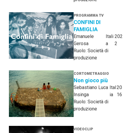
PROGRAMMA TV
CONFINI DI
FAMIGLIA
Emanuele
Itali
202
Gerosa
a
2
Ruolo: Società di
produzione
CORTOMETRAGGIO
Non gioco più
Sebastiano Luca
Ital
20
Insinga
ia
16
Ruolo: Società di
produzione
VIDEOCLIP