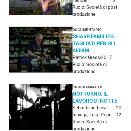
Hendel
5
Ruolo: Società di post
produzione
DOCUMENTARIO
SHARP FAMILIES.
TAGLIATI PER GLI
AFFARI
Patrick Grassi
2017
Ruolo: Società di
produzione
PROGRAMMA TV
NOTTURNO. IL
LAVORO DI NOTTE
Sebastiano Luca
20
Insinga, Luigi Pepe
12
Ruolo: Società di
produzione