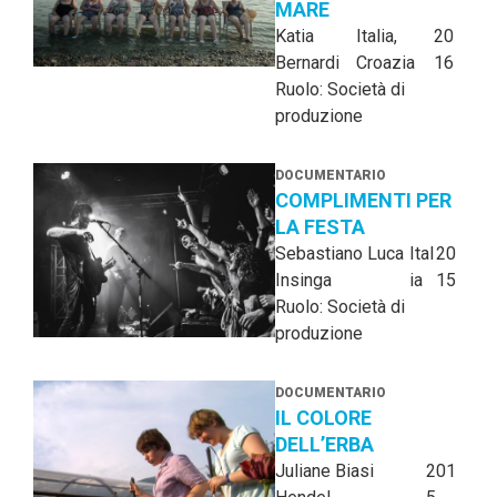
MARE
Katia
Italia,
20
Bernardi
Croazia
16
Ruolo: Società di
produzione
DOCUMENTARIO
COMPLIMENTI PER
LA FESTA
Sebastiano Luca
Ital
20
Insinga
ia
15
Ruolo: Società di
produzione
DOCUMENTARIO
IL COLORE
DELL’ERBA
Juliane Biasi
201