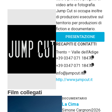
video arte e fotografia.
Jump Cut si occupa inoltre
di produzioni esecutive sul
territorio per produzioni di
fiction e documentario.
PRESENTAZIONE
RECAPITI E CONTATTI
Trento – Valle dell’Adige
+39 0347 071 1847
+39 0347 071 1847
info@jumpcut.it
http://www.jumpcut.it
Film collegati
DOCUMENTARIO
La Cima
Simone Cargnoni
2026