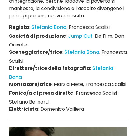
d’integrazione, perché, laddove la povertà si
manifesta, la condivisione e l’ascolto divengono i
principi per una nuova rinascita.
Regista
:
Stefania Bona
,
Francesca Scalisi
Società di produzione
:
Jump Cut
,
Eie Film
,
Don
Quixote
Sceneggiatore/trice
:
Stefania Bona
,
Francesca
Scalisi
Direttore/trice della fotografia
:
Stefania
Bona
Montatore/trice
:
Marzia Mete
,
Francesca Scalisi
Fonico/a di presa diretta
:
Francesca Scalisi
,
Stefano Bernardi
Elettricista
:
Domenico Valliera