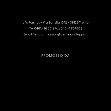
c/o Format - Via Zanella 10/2 - 38122 Trento
Tel 0461.493501 | Fax 0461.495460 |
Email
filmcommission@trentinosviluppo.it
PROMOSSO DA