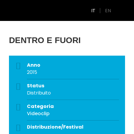
IT
EN
DENTRO E FUORI
Anno
2015
Status
Distribuito
Categoria
Videoclip
Distribuzione/Festival