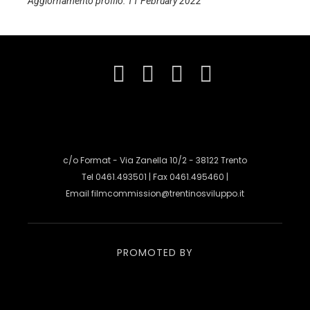
Aggiornamento profilo: 11 February 2022
c/o Format - Via Zanella 10/2 - 38122 Trento
Tel 0461.493501 | Fax 0461.495460 |
Email
filmcommission@trentinosviluppo.it
PROMOTED BY