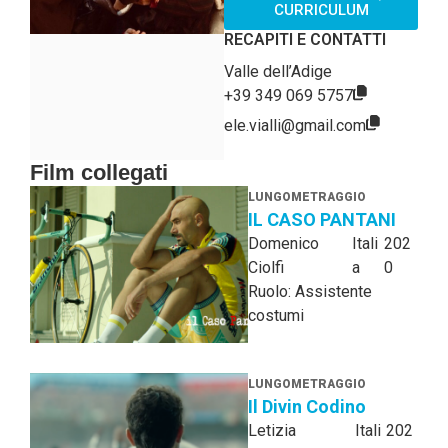
CURRICULUM
RECAPITI E CONTATTI
Valle dell’Adige
+39 349 069 5757
ele.vialli@gmail.com
Film collegati
LUNGOMETRAGGIO
IL CASO PANTANI
Domenico
Itali
202
Ciolfi
a
0
Ruolo: Assistente
costumi
LUNGOMETRAGGIO
Il Divin Codino
Letizia
Itali
202