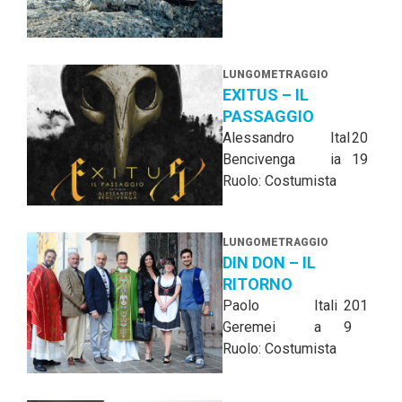
LUNGOMETRAGGIO
EXITUS – IL
PASSAGGIO
Alessandro
Ital
20
Bencivenga
ia
19
Ruolo: Costumista
LUNGOMETRAGGIO
DIN DON – IL
RITORNO
Paolo
Itali
201
Geremei
a
9
Ruolo: Costumista