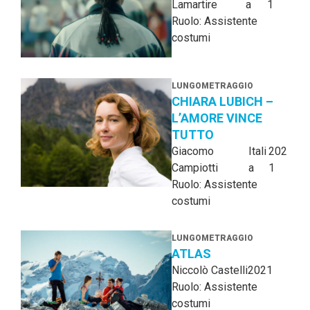
Lamartire
a
1
Ruolo: Assistente
costumi
LUNGOMETRAGGIO
CHIARA LUBICH –
L’AMORE VINCE
TUTTO
Giacomo
Itali
202
Campiotti
a
1
Ruolo: Assistente
costumi
LUNGOMETRAGGIO
ATLAS
Niccolò Castelli
2021
Ruolo: Assistente
costumi