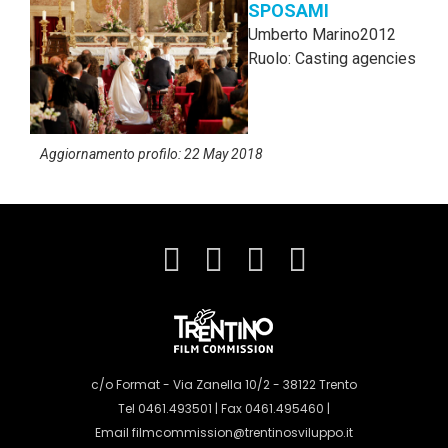
SPOSAMI
Umberto Marino
2012
Ruolo: Casting agencies
Aggiornamento profilo: 22 May 2018
c/o Format - Via Zanella 10/2 - 38122 Trento
Tel 0461.493501 | Fax 0461.495460 |
Email
filmcommission@trentinosviluppo.it