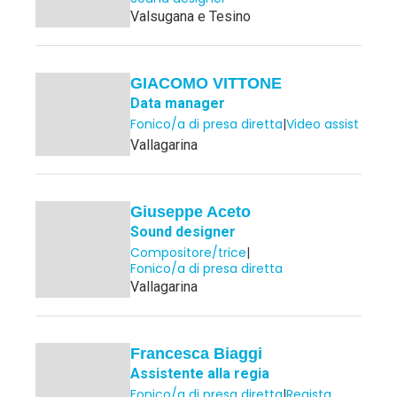
Valsugana e Tesino
GIACOMO VITTONE
Data manager
Fonico/a di presa diretta
|
Video assist
Vallagarina
Giuseppe Aceto
Sound designer
Compositore/trice
|
Fonico/a di presa diretta
Vallagarina
Francesca Biaggi
Assistente alla regia
Fonico/a di presa diretta
|
Regista