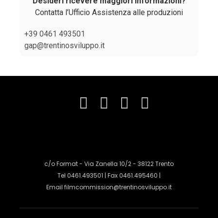
Desideri ricevere maggiori informazioni?
Contatta l’Ufficio Assistenza alle produzioni
+39 0461 493501
gap@trentinosviluppo.it
c/o Format - Via Zanella 10/2 - 38122 Trento
Tel 0461.493501 | Fax 0461.495460 |
Email
filmcommission@trentinosviluppo.it