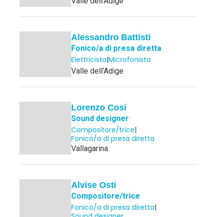
Valle dell’Adige
Alessandro Battisti
Fonico/a di presa diretta
Elettricista
|
Microfonista
Valle dell’Adige
Lorenzo Cosi
Sound designer
Compositore/trice
|
Fonico/a di presa diretta
Vallagarina
Alvise Osti
Compositore/trice
Fonico/a di presa diretta
|
Sound designer