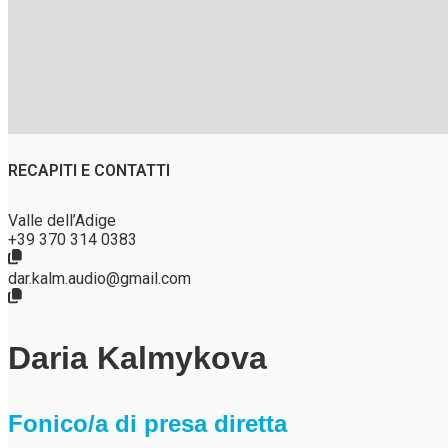
RECAPITI E CONTATTI
Valle dell’Adige
+39 370 314 0383
dar.kalm.audio@gmail.com
Daria Kalmykova
Fonico/a di presa diretta