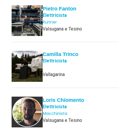
Pietro Fanton
Elettricista
Runner
Valsugana e Tesino
Camilla Trinco
Elettricista
Vallagarina
Loris Chiomento
Elettricista
Macchinista
Valsugana e Tesino