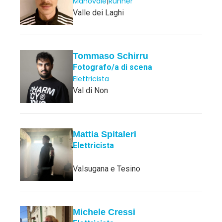
Manovale
|
Runner
Valle dei Laghi
Tommaso Schirru
Fotografo/a di scena
Elettricista
Val di Non
Mattia Spitaleri
Elettricista
Valsugana e Tesino
Michele Cressi