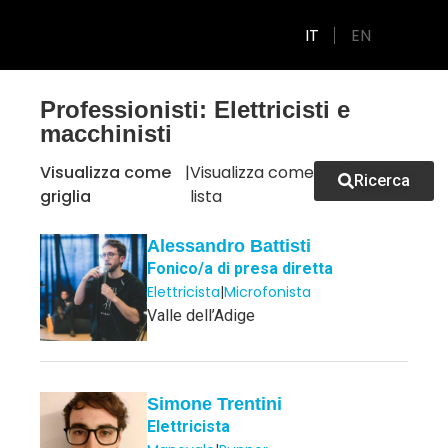
IT
EN
GUIDA ALLA PRODUZIONE
Professionisti: Elettricisti e
macchinisti
Visualizza come
|
Visualizza come
Ricerca
griglia
lista
Alessandro Battisti
Fonico/a di presa diretta
Elettricista
|
Microfonista
Valle dell’Adige
Simone Trentini
Elettricista