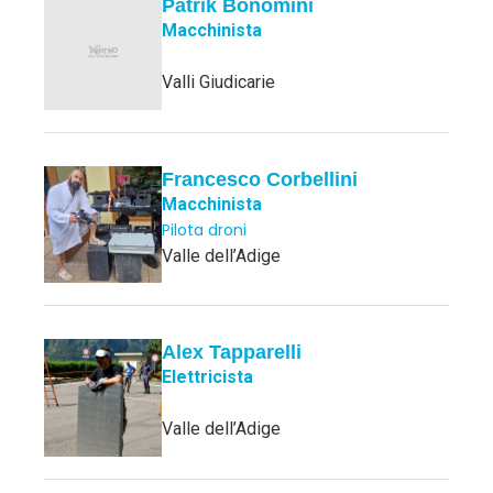
Patrik Bonomini
Macchinista
Valli Giudicarie
Francesco Corbellini
Macchinista
Pilota droni
Valle dell’Adige
Alex Tapparelli
Elettricista
Valle dell’Adige