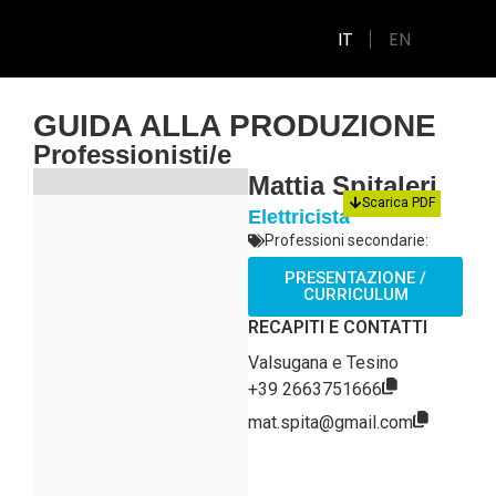
IT
EN
GUIDA ALLA PRODUZIONE
Professionisti/e
Mattia Spitaleri
Scarica PDF
Elettricista
Professioni secondarie:
PRESENTAZIONE /
CURRICULUM
RECAPITI E CONTATTI
Valsugana e Tesino
+39 2663751666
mat.spita@gmail.com