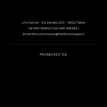
c/o Format - Via Zanella 10/2 - 38122 Trento
Tel 0461.493501 | Fax 0461.495460 |
Email
filmcommission@trentinosviluppo.it
PROMOSSO DA