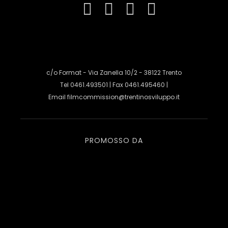
c/o Format - Via Zanella 10/2 - 38122 Trento
Tel 0461.493501 | Fax 0461.495460 |
Email
filmcommission@trentinosviluppo.it
PROMOSSO DA