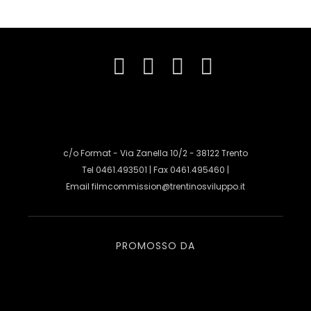
c/o Format - Via Zanella 10/2 - 38122 Trento
Tel 0461.493501 | Fax 0461.495460 |
Email
filmcommission@trentinosviluppo.it
PROMOSSO DA