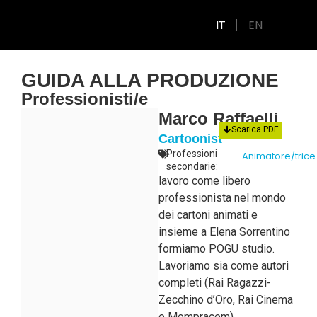
IT
EN
GUIDA ALLA PRODUZIONE
Professionisti/e
Marco Raffaelli
Scarica PDF
Cartoonist
Professioni
Animatore/trice
secondarie:
lavoro come libero
professionista nel mondo
dei cartoni animati e
insieme a Elena Sorrentino
formiamo POGU studio.
Lavoriamo sia come autori
completi (Rai Ragazzi-
Zecchino d’Oro, Rai Cinema
e Mompracem)