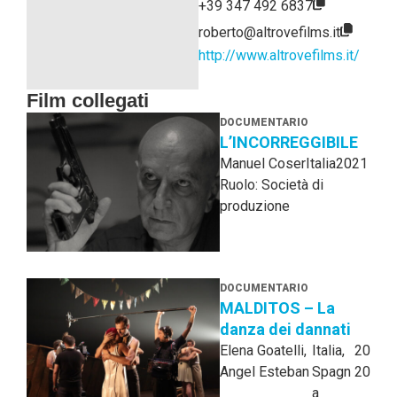
+39 347 492 6837
roberto@altrovefilms.it
http://www.altrovefilms.it/
Film collegati
DOCUMENTARIO
L’INCORREGGIBILE
Manuel Coser
Italia
2021
Ruolo: Società di
produzione
DOCUMENTARIO
MALDITOS – La
danza dei dannati
Elena Goatelli,
Italia,
20
Angel Esteban
Spagn
20
a