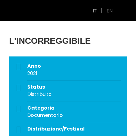
IT
EN
L'INCORREGGIBILE
Anno
2021
Status
Distribuito
Categoria
Documentario
Distribuzione/Festival