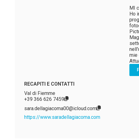
MI c
Ho i
prog
foto
Pict
Magg
sett
nell
mie 
Attu
RECAPITI E CONTATTI
Val di Fiemme
+39 366 626 7459
sara.dellagiacoma00@icloud.com
https://www.saradellagiacoma.com