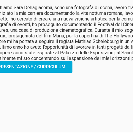
hiamo Sara Dellagiacoma, sono una fotografa di scena, lavoro tra
niziato la mia carriera documentando la vita notturna romana, lav
etto, ho cercato di creare una nuova visione artistica per la com
grafia di eventi, ho proseguito documentando il Festival del Cine
ures, una casa di produzione cinematografica. Durante il mio sogg
io, protagonista del film Maria, per la copertina di The Hollywoo
ore mi ha portata a seguire il regista Mathias Schelebourg in un v
’ultimo anno ho avuto l’opportunità di lavorare in tanti progetti da 
opere sono state esposte al Palazzo delle Esposizioni, al San
almente mi sto concentrando sull’espansione dei miei orizzonti p
PRESENTAZIONE / CURRICULUM