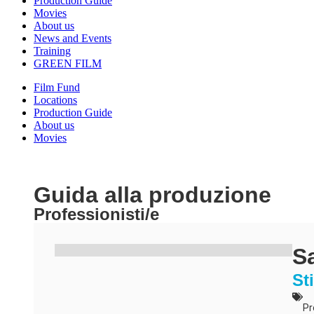
Production Guide
Movies
About us
News and Events
Training
GREEN FILM
Film Fund
Locations
Production Guide
About us
Movies
Guida alla produzione
Professionisti/e
S
St
Pr