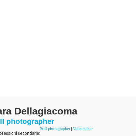
ara Dellagiacoma
ill photographer
Still photographer
|
Videomaker
ofessioni secondarie: