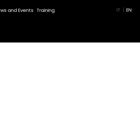
GREEN FILM
IT
EN
ws and Events
Training