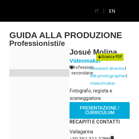
IT
EN
GUIDA ALLA PRODUZIONE
Professionisti/e
Josué Molina
Scarica PDF
Videomaker
Professioni
Assistant director
|
secondarie:
Still photographer
|
Videomaker
Fotografo, regista e
sceneggiatore.
PRESENTAZIONE /
CURRICULUM
RECAPITI E CONTATTI
Vallagarina