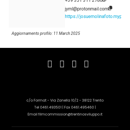
+39 351 311 2786
jyml@protonmail.com
https://josuemolinafoto.myportf
Aggiornamento profilo: 11 March 2025
c/o Format - Via Zanella 10/2 - 38122 Trento
Tel 0461.493501 | Fax 0461.495460 |
Email
filmcommission@trentinosviluppo.it