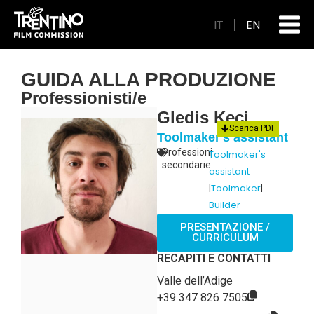
IT
EN
GUIDA ALLA PRODUZIONE
Professionisti/e
Gledis Keci
Scarica PDF
Toolmaker's assistant
Professioni
Toolmaker's
secondarie:
assistant
|
Toolmaker
|
Builder
PRESENTAZIONE /
CURRICULUM
RECAPITI E CONTATTI
Valle dell’Adige
+39 347 826 7505