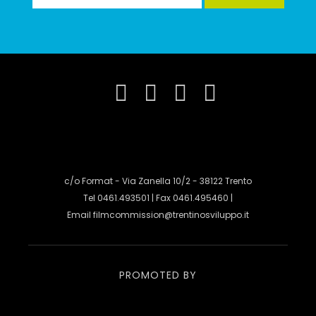
c/o Format - Via Zanella 10/2 - 38122 Trento
Tel 0461.493501 | Fax 0461.495460 |
Email
filmcommission@trentinosviluppo.it
PROMOTED BY