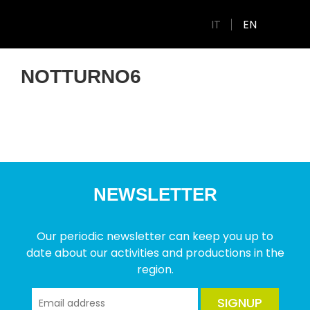
IT
EN
NOTTURNO6
NEWSLETTER
Our periodic newsletter can keep you up to
date about our activities and productions in the
region.
SIGNUP