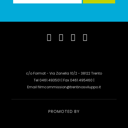
c/o Format - Via Zanella 10/2 - 38122 Trento
Tel 0461.493501 | Fax 0461.495460 |
Email
filmcommission@trentinosviluppo.it
PROMOTED BY