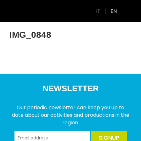
IT
EN
IMG_0848
NEWSLETTER
Our periodic newsletter can keep you up to
date about our activities and productions in the
region.
SIGNUP