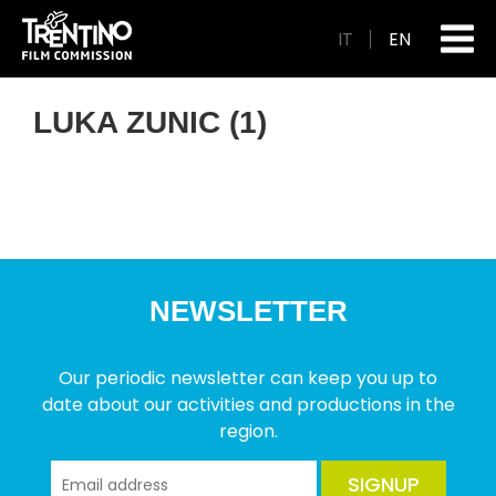
IT
EN
LUKA ZUNIC (1)
NEWSLETTER
Our periodic newsletter can keep you up to
date about our activities and productions in the
region.
SIGNUP