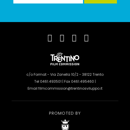
c/o Format - Via Zanella 10/2 - 38122 Trento
Tel 0461.493501 | Fax 0461.495460 |
Email
filmcommission@trentinosviluppo.it
PROMOTED BY