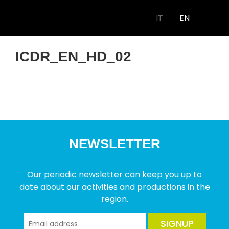
IT
EN
ICDR_EN_HD_02
NEWSLETTER
Our periodic newsletter can keep you up to
date about our activities and productions in the
region.
SIGNUP