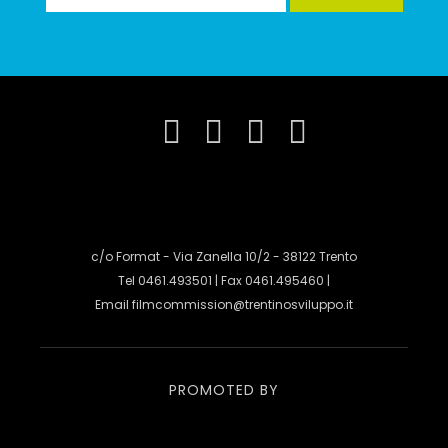
c/o Format - Via Zanella 10/2 - 38122 Trento
Tel 0461.493501 | Fax 0461.495460 |
Email
filmcommission@trentinosviluppo.it
PROMOTED BY