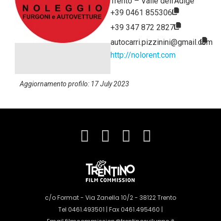
Trento – Valle dell’Adige
+39 0461 855306
+39 347 872 2827
autocarri.pizzinini@gmail.com
http://nolorent.com
Aggiornamento profilo: 17 July 2023
c/o Format - Via Zanella 10/2 - 38122 Trento
Tel 0461.493501 | Fax 0461.495460 |