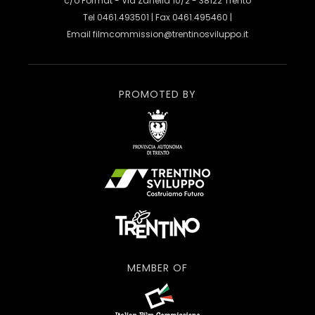
c/o Format - Via Zanella 10/2 - 38122 Trento
Tel 0461.493501 | Fax 0461.495460 |
Email
filmcommission@trentinosviluppo.it
PROMOTED BY
MEMBER OF