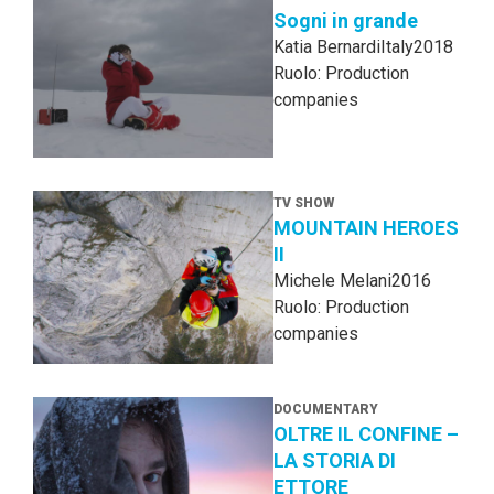
Sogni in grande
Katia Bernardi
Italy
2018
Ruolo: Production
companies
TV SHOW
MOUNTAIN HEROES
II
Michele Melani
2016
Ruolo: Production
companies
DOCUMENTARY
OLTRE IL CONFINE –
LA STORIA DI
ETTORE