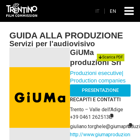
IT
EN
GUIDA ALLA PRODUZIONE
Servizi per l'audiovisivo
GiUMa
Scarica PDF
produzioni Srl
Produzioni esecutive
|
Production companies
PRESENTAZIONE
RECAPITI E CONTATTI
Trento – Valle dell’Adige
+39 0461 262513
giuliano.torghele@giumaproduz
http://www.giumaproduzioni.it/