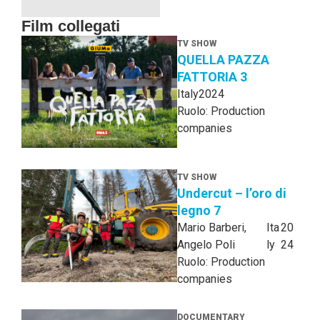
Film collegati
TV SHOW
QUELLA PAZZA
FATTORIA 3
Italy
2024
Ruolo: Production
companies
TV SHOW
Undercut – l’oro di
legno 7
Mario Barberi,
Ita
20
Angelo Poli
ly
24
Ruolo: Production
companies
DOCUMENTARY