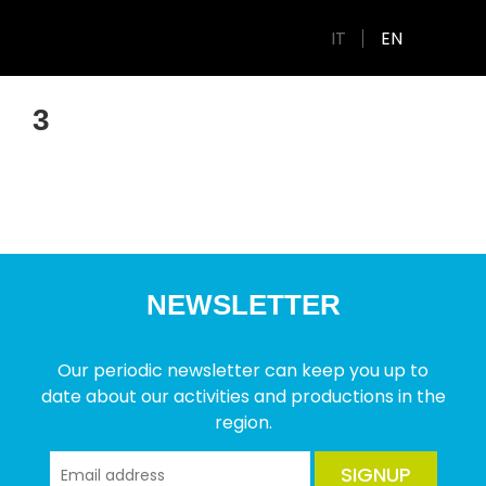
IT
EN
3
NEWSLETTER
Our periodic newsletter can keep you up to
date about our activities and productions in the
region.
SIGNUP