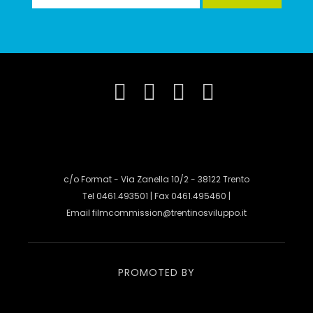
c/o Format - Via Zanella 10/2 - 38122 Trento
Tel 0461.493501 | Fax 0461.495460 |
Email
filmcommission@trentinosviluppo.it
PROMOTED BY