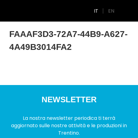
IT
EN
FAAAF3D3-72A7-44B9-A627-
4A49B3014FA2
NEWSLETTER
La nostra newsletter periodica ti terrà
aggiornato sulle nostre attività e le produzioni in
Trentino.