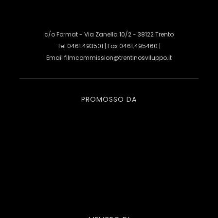
c/o Format - Via Zanella 10/2 - 38122 Trento
Tel 0461.493501 | Fax 0461.495460 |
Email
filmcommission@trentinosviluppo.it
PROMOSSO DA