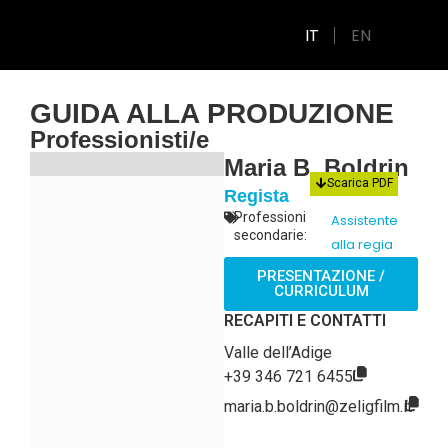
IT
EN
GUIDA ALLA PRODUZIONE
Professionisti/e
Maria B. Boldrin
Scarica PDF
Regista
Professioni
Assistente
secondarie:
alla regia
PRESENTAZIONE /
CURRICULUM
RECAPITI E CONTATTI
Valle dell’Adige
+39 346 721 6455
maria.b.boldrin@zeligfilm.it