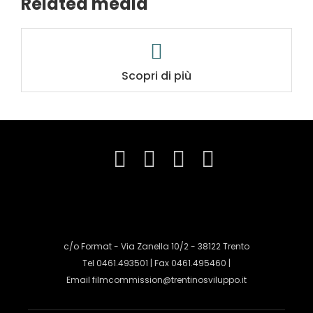
Related media
Scopri di più
c/o Format - Via Zanella 10/2 - 38122 Trento
Tel 0461.493501 | Fax 0461.495460 |
Email
filmcommission@trentinosviluppo.it