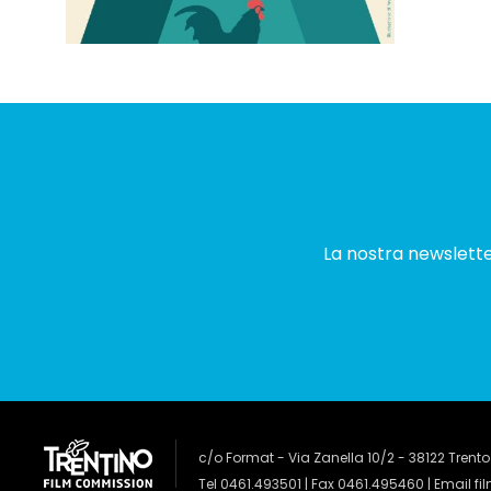
La nostra newsletter
c/o Format - Via Zanella 10/2 - 38122 Trento
Tel 0461.493501 | Fax 0461.495460 | Email
fi