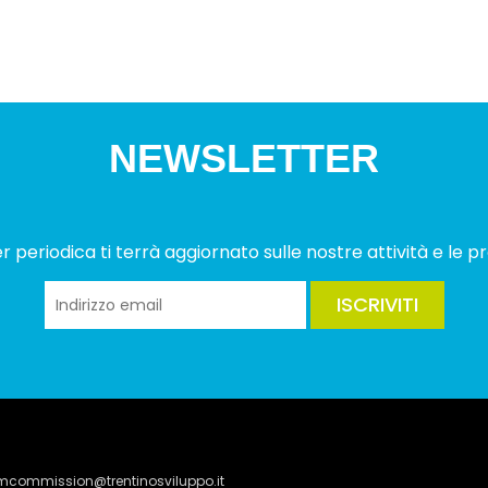
NEWSLETTER
 periodica ti terrà aggiornato sulle nostre attività e le pr
ISCRIVITI
lmcommission@trentinosviluppo.it