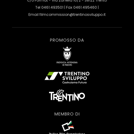
c/o Format - Via Zanella 10/2 - 38122 Trento
Tel 0461.493501 | Fax 0461.495460 |
Email
filmcommission@trentinosviluppo.it
PROMOSSO DA
MEMBRO DI