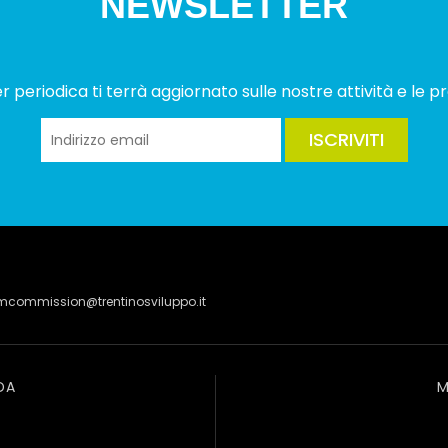
NEWSLETTER
 periodica ti terrà aggiornato sulle nostre attività e le pr
ISCRIVITI
lmcommission@trentinosviluppo.it
DA
M