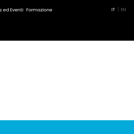
Green Film
IT
EN
 ed Eventi
Formazione