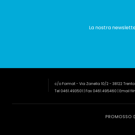
La nostra newsletter
c/o Format - Via Zanella 10/2 - 38122 Trento
Tel 0461.493501 | Fax 0461.495460 | Email
fi
PROMOSSO 