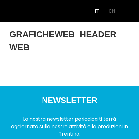
IT
EN
GRAFICHEWEB_HEADER
WEB
NEWSLETTER
La nostra newsletter periodica ti terrà
aggiornato sulle nostre attività e le produzioni in
Trentino.