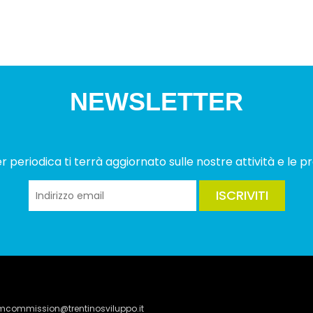
NEWSLETTER
 periodica ti terrà aggiornato sulle nostre attività e le pr
ISCRIVITI
lmcommission@trentinosviluppo.it