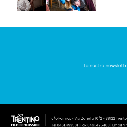
La nostra newsletter
c/o Format - Via Zanella 10/2 - 38122 Trento
Tel 0461.493501 | Fax 0461.495460 | Email
fi