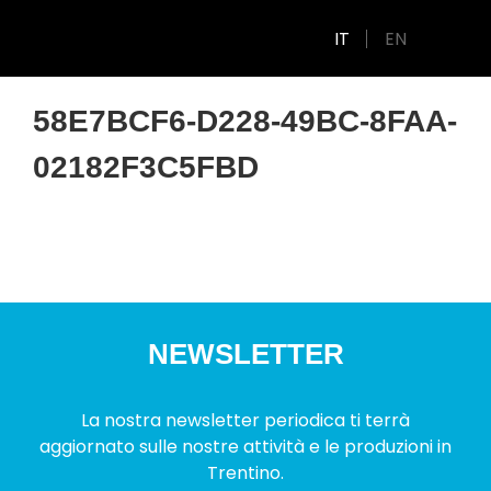
IT
EN
58E7BCF6-D228-49BC-8FAA-
02182F3C5FBD
NEWSLETTER
La nostra newsletter periodica ti terrà
aggiornato sulle nostre attività e le produzioni in
Trentino.