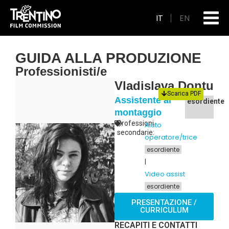
IT
EN
GUIDA ALLA PRODUZIONE
Professionisti/e
Vladislava Dontu
Scarica PDF
Assistente al
esordiente
montaggio
Professioni
Aiuto
secondarie:
operatore/trice
esordiente
|
Video assist
esordiente
PRESENTAZIONE /
CURRICULUM
RECAPITI E CONTATTI