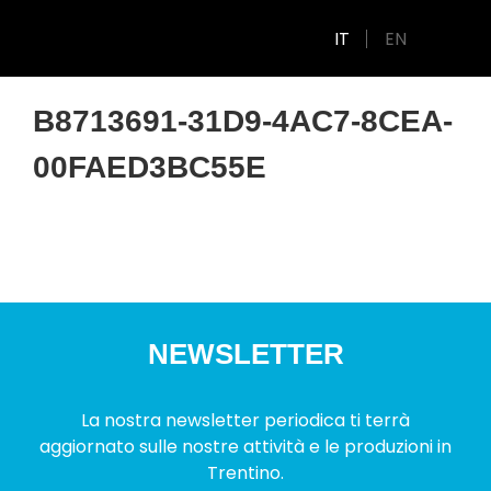
IT
EN
B8713691-31D9-4AC7-8CEA-
00FAED3BC55E
NEWSLETTER
La nostra newsletter periodica ti terrà
aggiornato sulle nostre attività e le produzioni in
Trentino.