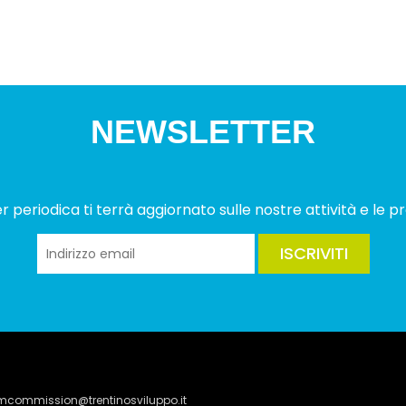
NEWSLETTER
 periodica ti terrà aggiornato sulle nostre attività e le pr
ISCRIVITI
lmcommission@trentinosviluppo.it