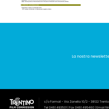
La nostra newsletter
c/o Format - Via Zanella 10/2 - 38122 Trento
Tel 0461.493501 | Fax 0461.495460 | Email
fi