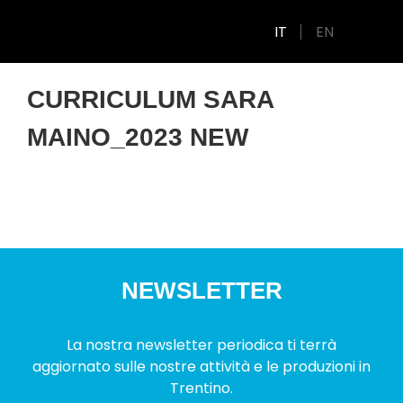
IT
EN
CURRICULUM SARA
MAINO_2023 NEW
NEWSLETTER
La nostra newsletter periodica ti terrà
aggiornato sulle nostre attività e le produzioni in
Trentino.