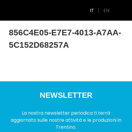
IT
EN
856C4E05-E7E7-4013-A7AA-
5C152D68257A
NEWSLETTER
La nostra newsletter periodica ti terrà
aggiornato sulle nostre attività e le produzioni in
Trentino.