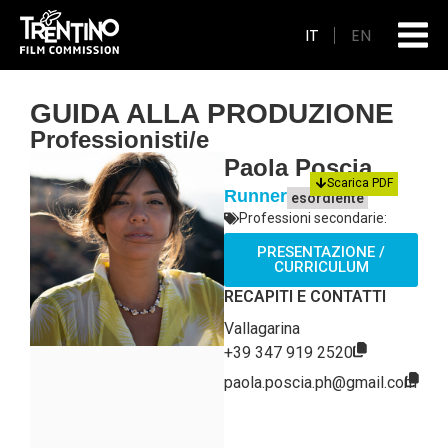
IT
EN
GUIDA ALLA PRODUZIONE
Professionisti/e
Paola Poscia
Scarica PDF
Runner
esordiente
Professioni secondarie:
PRESENTAZIONE /
CURRICULUM
RECAPITI E CONTATTI
Vallagarina
+39 347 919 2520
paola.poscia.ph@gmail.com